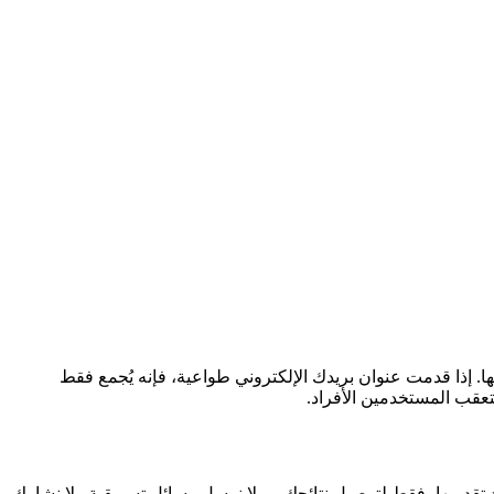
لفحص. يتم تخزين إجابات الاختبار (إجاباتك على أسئلة الفحص الـ 16) لإنشاء نتائجك وعرضها. إذا قدمت عنوان بريدك الإلكتروني طواعية، فإنه يُجمع فقط
دم عناوين البريد الإلكتروني، عند تقديمها، فقط لتوصيل نتائجك — لا نرسل رسائل تسويقية ولا نشارك