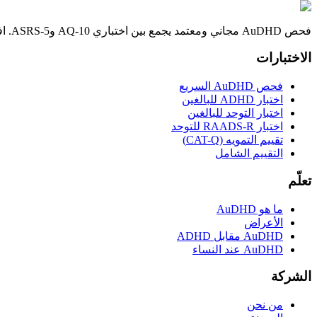
فحص AuDHD مجاني ومعتمد يجمع بين اختباري AQ-10 وASRS-5. افهم سمات التوحد واضطراب فرط الحركة وتشتت الانتباه لديك في 3 دقائق فقط.
الاختبارات
فحص AuDHD السريع
اختبار ADHD للبالغين
اختبار التوحد للبالغين
اختبار RAADS-R للتوحد
تقييم التمويه (CAT-Q)
التقييم الشامل
تعلّم
ما هو AuDHD
الأعراض
AuDHD مقابل ADHD
AuDHD عند النساء
الشركة
من نحن