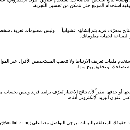
كيفية استخدام الموقع حتى نتمكن من تحسين التجربة.
تائج بمعرّف فريد يتم إنشاؤه عشوائياً — وليس بمعلومات تعريف شخصية ما
 الصناعة لحماية معلوماتك.
صديقة للخصوصية لا تستخدم ملفات تعريف الارتباط ولا تتعقب المستخدمين الأفراد ع
بة تصفحك أو تحقيق ربح منها.
ا أو حذفها. نظراً لأن نتائج الاختبار تُعرّف برابط فريد وليس بحس
 عنوان البريد الإلكتروني أدناه.
حقوقك المتعلقة بالبيانات، يرجى التواصل معنا على
cy@audhdtest.org