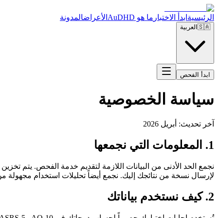
الرئيسية
ابدأ الاختبار
ما هو AuDHD
الأعراض
المدونة
🇸🇦
العربية
ابدأ الفحص
سياسة الخصوصية
آخر تحديث: أبريل 2026
1. المعلومات التي نجمعها
لإرسال نسخة من نتائجك إليك. نجمع أيضاً تحليلات استخدام مجهولة من خلال Plausible Analytics، التي لا تستخدم ملفات تعريف الارتباط ولا تتعقب المس
2. كيف نستخدم بياناتك