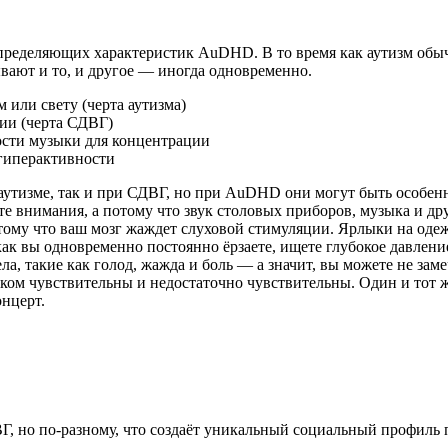
определяющих характеристик AuDHD. В то время как аутизм обы
ют и то, и другое — иногда одновременно.
 или свету (черта аутизма)
ии (черта СДВГ)
ости музыки для концентрации
 гиперактивности
 аутизме, так и при СДВГ, но при AuDHD они могут быть особе
ете внимания, а потому что звук столовых приборов, музыка и д
тому что ваш мозг жаждет слуховой стимуляции. Ярлыки на оде
как вы одновременно постоянно ёрзаете, ищете глубокое давлен
 такие как голод, жажда и боль — а значит, вы можете не замеч
ом чувствительны и недостаточно чувствительны. Один и тот 
онцерт.
ВГ, но по-разному, что создаёт уникальный социальный профил