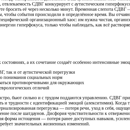
, отвлекаемость СДВГ конкурирует с аутистическим гиперфокусо
ете бросить её через несколько минут. Временная слепота СДВГ
, чтобы события происходили в определённое время. Вы отчаянн
цифический организационный хаос: им нужна чистая, организо
энергии гиперфокуса, только чтобы наблюдать, как всё растворя
 состояниях, а их сочетание создаёт особенно интенсивные эм
, так и от аутистической перегрузки
ью понимания социальных норм
заться противоречивыми для окружающих
неврологических отличий
стро, бьют сильно и с трудом поддаются управлению. СДВГ п
ь и трудности с идентификацией эмоций (алекситимия). Когда
тернализированная перегрузка — потеря речи, уход в себя, ощу
ление после шатдаунов. Дисфория чувствительности к отвержен
я форма истощения — потеря ранее доступных навыков, усилен
 требует значительных жизненных изменений.