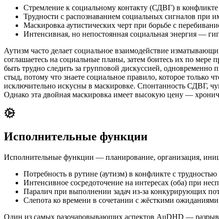
Стремление к социальному контакту (СДВГ) в конфликте
Трудности с распознаванием социальных сигналов при и
Маскировка аутистических черт при борьбе с перебиван
Интенсивная, но непостоянная социальная энергия — гип
Аутизм часто делает социальное взаимодействие изматывающи
соглашаетесь на социальные планы, затем боитесь их по мере 
быть трудно следить за групповой дискуссией, одновременно 
стыд, потому что знаете социальное правило, которое только 
исключительно искусны в маскировке. Спонтанность СДВГ, чувс
Однако эта двойная маскировка имеет высокую цену — хрониче
Исполнительные функции
Исполнительные функции — планирование, организация, иници
Потребность в рутине (аутизм) в конфликте с трудность
Интенсивное сосредоточение на интересах (оба) при не
Паралич при выполнении задач из-за конкурирующих пот
Слепота ко времени в сочетании с жёсткими ожиданиями
Один из самых разочаровывающих аспектов AuDHD — разрыв м