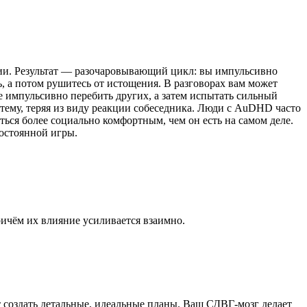
ии. Результат — разочаровывающий цикл: вы импульсивно
ь, а потом рушитесь от истощения. В разговорах вам может
 импульсивно перебить других, а затем испытать сильный
 тему, теряя из виду реакции собеседника. Люди с AuDHD часто
ься более социально комфортным, чем он есть на самом деле.
остоянной игры.
ичём их влияние усиливается взаимно.
создать детальные, идеальные планы. Ваш СДВГ-мозг делает