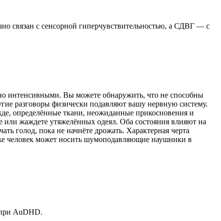
чно связан с сенсорной гиперчувствительностью, а СДВГ — с
нно интенсивными. Вы можете обнаружить, что не способны
ругие разговоры физически подавляют вашу нервную систему.
жде, определённые ткани, неожиданные прикосновения и
ие или жаждете утяжелённых одеял. Оба состояния влияют на
ать голод, пока не начнёте дрожать. Характерная черта
же человек может носить шумоподавляющие наушники в
ь при AuDHD.