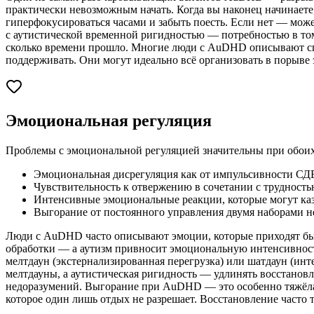
практически невозможным начать. Когда вы наконец начинаете
гиперфокусироваться часами и забыть поесть. Если нет — мож
с аутистической временной ригидностью — потребностью в том
сколько времени прошло. Многие люди с AuDHD описывают спе
поддерживать. Они могут идеально всё организовать в порыве 
Эмоциональная регуляция
Проблемы с эмоциональной регуляцией значительны при обоих
Эмоциональная дисрегуляция как от импульсивности СДВГ
Чувствительность к отвержению в сочетании с трудност
Интенсивные эмоциональные реакции, которые могут ка
Выгорание от постоянного управления двумя наборами 
Люди с AuDHD часто описывают эмоции, которые приходят бы
обработки — а аутизм привносит эмоциональную интенсивност
мелтдаун (экстернализированная перегрузка) или шатдаун (ин
мелтдауны, а аутистическая ригидность — удлинять восстанов
недоразумений. Выгорание при AuDHD — это особенно тяжёла
которое один лишь отдых не разрешает. Восстановление часто