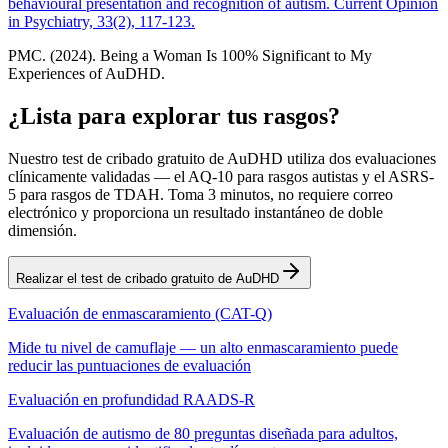
behavioural presentation and recognition of autism. Current Opinion
in Psychiatry, 33(2), 117-123.
PMC. (2024). Being a Woman Is 100% Significant to My
Experiences of AuDHD.
¿Lista para explorar tus rasgos?
Nuestro test de cribado gratuito de AuDHD utiliza dos evaluaciones
clínicamente validadas — el AQ-10 para rasgos autistas y el ASRS-
5 para rasgos de TDAH. Toma 3 minutos, no requiere correo
electrónico y proporciona un resultado instantáneo de doble
dimensión.
Realizar el test de cribado gratuito de AuDHD
Evaluación de enmascaramiento (CAT-Q)
Mide tu nivel de camuflaje — un alto enmascaramiento puede
reducir las puntuaciones de evaluación
Evaluación en profundidad RAADS-R
Evaluación de autismo de 80 preguntas diseñada para adultos,