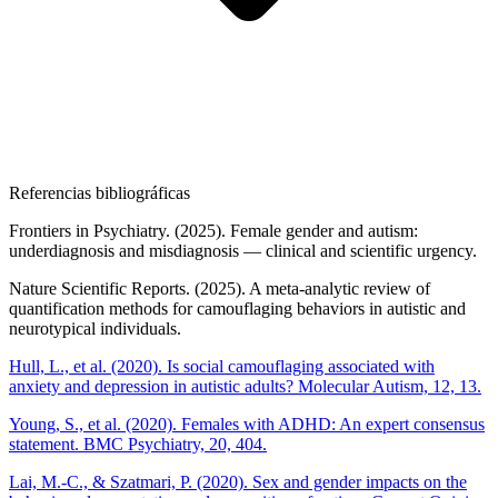
Referencias bibliográficas
Frontiers in Psychiatry. (2025). Female gender and autism:
underdiagnosis and misdiagnosis — clinical and scientific urgency.
Nature Scientific Reports. (2025). A meta-analytic review of
quantification methods for camouflaging behaviors in autistic and
neurotypical individuals.
Hull, L., et al. (2020). Is social camouflaging associated with
anxiety and depression in autistic adults? Molecular Autism, 12, 13.
Young, S., et al. (2020). Females with ADHD: An expert consensus
statement. BMC Psychiatry, 20, 404.
Lai, M.-C., & Szatmari, P. (2020). Sex and gender impacts on the