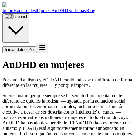
Inicio
Hacer el test
Qué es AuDHD
Síntomas
Blog
🇪🇸
Español
Iniciar detección
AuDHD en mujeres
Por qué el autismo y el TDAH combinados se manifiestan de forma
diferente en las mujeres — y por qué importa.
Si eres una mujer que siempre se ha sentido fundamentalmente
diferente de quienes la rodean — agotada por la actuación social,
abrumada por los entornos sensoriales, luchando con la función
ejecutiva a pesar de ser descrita como 'inteligente' o 'capaz' —
podrías estar entre los millones de mujeres en todo el mundo cuyo
AuDHD ha pasado desapercibido. El AuDHD (la coocurrencia de
autismo y TDAH) está significativamente infradiagnosticado en
mujeres. La investigación muestra consistentemente que las mujeres