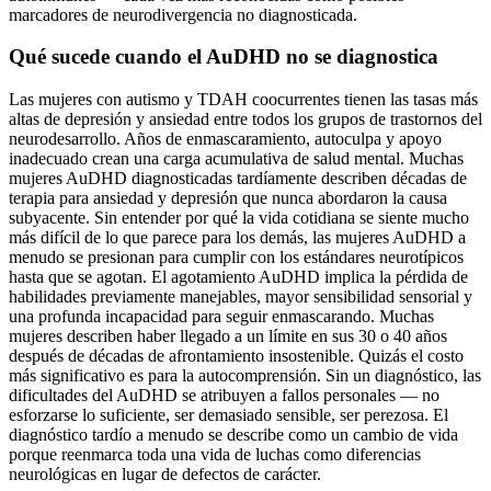
marcadores de neurodivergencia no diagnosticada.
Qué sucede cuando el AuDHD no se diagnostica
Las mujeres con autismo y TDAH coocurrentes tienen las tasas más
altas de depresión y ansiedad entre todos los grupos de trastornos del
neurodesarrollo. Años de enmascaramiento, autoculpa y apoyo
inadecuado crean una carga acumulativa de salud mental. Muchas
mujeres AuDHD diagnosticadas tardíamente describen décadas de
terapia para ansiedad y depresión que nunca abordaron la causa
subyacente. Sin entender por qué la vida cotidiana se siente mucho
más difícil de lo que parece para los demás, las mujeres AuDHD a
menudo se presionan para cumplir con los estándares neurotípicos
hasta que se agotan. El agotamiento AuDHD implica la pérdida de
habilidades previamente manejables, mayor sensibilidad sensorial y
una profunda incapacidad para seguir enmascarando. Muchas
mujeres describen haber llegado a un límite en sus 30 o 40 años
después de décadas de afrontamiento insostenible. Quizás el costo
más significativo es para la autocomprensión. Sin un diagnóstico, las
dificultades del AuDHD se atribuyen a fallos personales — no
esforzarse lo suficiente, ser demasiado sensible, ser perezosa. El
diagnóstico tardío a menudo se describe como un cambio de vida
porque reenmarca toda una vida de luchas como diferencias
neurológicas en lugar de defectos de carácter.