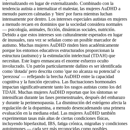
internalizando en lugar de externalizando. Combinado con la
tendencia autista a internalizar el malestar, las mujeres AuDHD a
menudo parecen calmadas y 'bien' por fuera mientras luchan
intensamente por dentro. Los intereses especiales autistas en mujeres
a menudo recaen en dominios que la sociedad considera normales
— psicología, animales, ficción, dinámicas sociales, nutrición.
Debido a que estos intereses son culturalmente esperados en lugar
de inusuales, rara vez se señalan como un posible marcador de
autismo. Muchas mujeres AuDHD rinden bien académicamente
porque los entornos educativos estructurados proporcionan la
estructura (autismo) y la estimulación intelectual (TDAH) que
necesitan. Este logro enmascara el enorme esfuerzo oculto
involucrado. Un patrón particularmente dañino es ser identificada
como 'dotada' pero descrita como 'que no alcanza su potencial' o
'perezosa' — reflejando la brecha AuDHD entre la capacidad
cognitiva y la función ejecutiva. Las fluctuaciones hormonales
impactan significativamente tanto los rasgos autistas como los del
TDAH. Muchas mujeres AuDHD reportan que los síntomas se
intensifican durante las fases premenstruales, después del embarazo
y durante la perimenopausia. La disminución del estrógeno afecta la
regulación de la dopamina, a menudo desencadenando una primera
evaluación en la mediana edad. Las mujeres AuDHD también
experimentan tasas más altas de ciertas condiciones físicas,
incluyendo hiperlaxitud, IBS, fatiga crónica, migrañas y condiciones
autoinmunes — cada vez más reconocidas como posibles