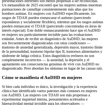
presentaciones diferentes son menos propensas a ser reconocidas.
Un metaanálisis de 2025 encontró que las mujeres autistas muestran
puntuaciones de camuflaje consistentemente más altas que los
hombres autistas. En mujeres con AuDHD específicamente, los
rasgos de TDAH pueden enmascarar el autismo (pareciendo
espontáneas y socialmente flexibles), mientras que los rasgos autistas
pueden enmascarar el TDAH (pareciendo concentradas en áreas de
interés especial). Este doble enmascaramiento hace que el AuDHD
en mujeres sea particularmente invisible para las evaluaciones
estándar. Antes de recibir un diagnóstico de AuDHD, las mujeres
son frecuentemente diagnosticadas con otras condiciones —
trastorno de ansiedad generalizada, depresión mayor, trastorno límite
de la personalidad, trastorno bipolar tipo II, trastornos alimentarios y
síndrome de fatiga crónica. Estos diagnósticos erróneos no son
completamente incorrectos — la ansiedad, la depresión y el
agotamiento son consecuencias genuinas de vivir con AuDHD no
diagnosticado. Pero abordan los síntomas en lugar de las causas raíz.
Cómo se manifiesta el AuDHD en mujeres
Si bien cada individuo es único, la investigación y la experiencia
clínica han identificado varios patrones más comunes en mujeres
con AuDHD. Las mujeres con TDAH son más propensas a
experimentar inquietud interna, pensamientos acelerados e
hiperactividad mental invisible para los observadores —