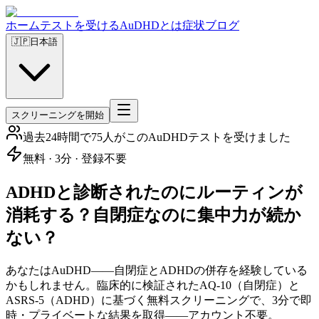
ホーム
テストを受ける
AuDHDとは
症状
ブログ
🇯🇵
日本語
スクリーニングを開始
過去24時間で75人がこのAuDHDテストを受けました
無料 · 3分 · 登録不要
ADHDと診断されたのにルーティンが
消耗する？自閉症なのに集中力が続か
ない？
あなたはAuDHD——自閉症とADHDの併存を経験している
かもしれません。臨床的に検証されたAQ-10（自閉症）と
ASRS-5（ADHD）に基づく無料スクリーニングで、3分で即
時・プライベートな結果を取得——アカウント不要。