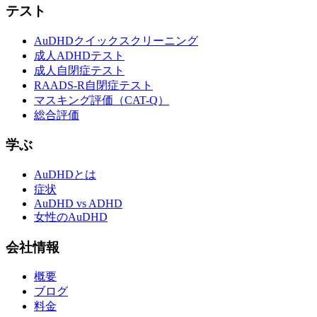
テスト
AuDHDクイックスクリーニング
成人ADHDテスト
成人自閉症テスト
RAADS-R自閉症テスト
マスキング評価（CAT-Q）
総合評価
学ぶ
AuDHDとは
症状
AuDHD vs ADHD
女性のAuDHD
会社情報
概要
ブログ
料金