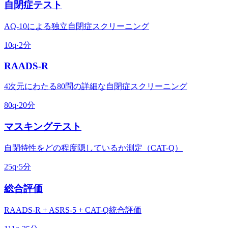
自閉症テスト
AQ-10による独立自閉症スクリーニング
10
q
·
2分
RAADS-R
4次元にわたる80問の詳細な自閉症スクリーニング
80
q
·
20分
マスキングテスト
自閉特性をどの程度隠しているか測定（CAT-Q）
25
q
·
5分
総合評価
RAADS-R + ASRS-5 + CAT-Q統合評価