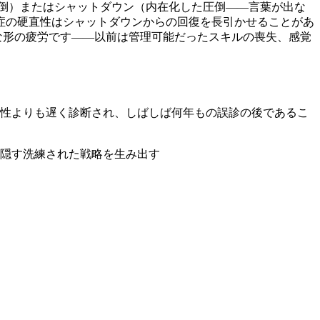
倒）またはシャットダウン（内在化した圧倒——言葉が出な
症の硬直性はシャットダウンからの回復を長引かせることがあ
刻な形の疲労です——以前は管理可能だったスキルの喪失、感覚
男性よりも遅く診断され、しばしば何年もの誤診の後であるこ
を隠す洗練された戦略を生み出す