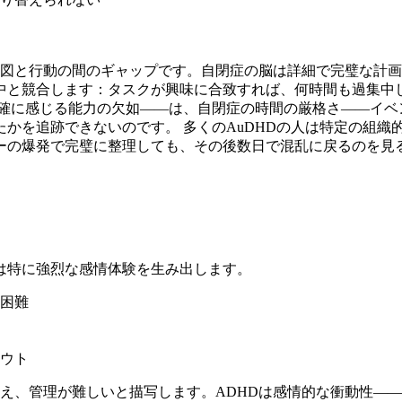
意図と行動の間のギャップです。自閉症の脳は詳細で完璧な計画
集中と競合します：タスクが興味に合致すれば、何時間も過集中
正確に感じる能力の欠如——は、自閉症の時間の厳格さ——イ
かを追跡できないのです。 多くのAuDHDの人は特定の組織
ーの爆発で完璧に整理しても、その後数日で混乱に戻るのを見
は特に強烈な感情体験を生み出します。
節困難
ウト
与え、管理が難しいと描写します。ADHDは感情的な衝動性—