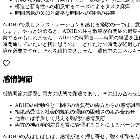
構造と新奇性への相反するニーズによるタスク麻痺
時間感覚の欠如と厳格な時間への期待の共存
AuDHDで最もフラストレーションを感じる経験の一つは、
します。やっと始めると、ADHDの注意散漫が自閉症の過
棄するかもしれません。 ADHDの時間盲——時間の経過を
時間通りでいたいと切に思うのに、どれだけの時間が経過した
境が必要ですが、それを維持できません。過集中のエネルギ
感情調節
感情調節の課題は両方の状態で顕著であり、その組み合わせ
ADHDの衝動性と自閉症の過負荷の両方からの感情調
拒絶感受性と社会的規範の理解の困難さの組み合わせ
他者には矛盾して見える強烈な感情反応
両方の神経学的差異を常に管理することによるバーンア
AuDHDの人はしばしば、感情が速く押し寄せ、強く衝撃を