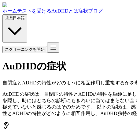
ホーム
テストを受ける
AuDHDとは
症状
ブログ
🇯🇵
日本語
スクリーニングを開始
AuDHDの症状
自閉症とADHDの特性がどのように相互作用し重複するかを
AuDHDの症状は、自閉症の特性とADHDの特性を単純に
を隠し、時にはどちらの診断にもきれいに当てはまらない全く
捉えていないと感じるのはそのためです。 以下の症状は、
性とADHDの特性がどのように相互作用し、AuDHD独特の