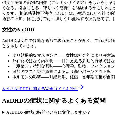
強度と感情の識別の困難（アレキシサイミア）をもたらしま
くなる、引きこもる、凍りつく感覚）を経験するかもしれま
ります。 拒絶感受性不快症（RSD）は、生涯にわたる社会
過敏の増加、休息だけでは回復しない蔓延する疲労感です。
女性のAuDHD
AuDHDは女性では異なる形で現れることが多く、これが大
とを示しています。
より効果的なマスキング——女性は社会的により注意深
外在化ではなく内在化——目に見える多動的行動ではな
「馴染む」特別な興味——心理学、動物、フィクション
追加のマスキング負担によるより高いバーンアウト率
ホルモンの影響——月経周期、妊娠、更年期前後が自閉
女性のAuDHDに関する完全ガイドを読む
AuDHDの症状に関するよくある質問
AuDHDの症状は時間とともに変化しますか？