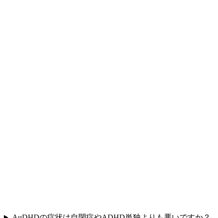
AuDHDの症状は自閉症やADHD単独よりも悪いですか？