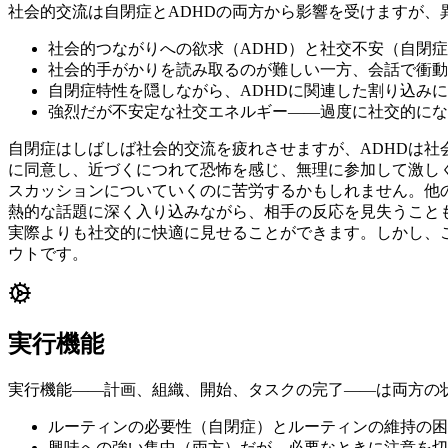
社会的交流は自閉症とADHDの両方から影響を受けますが、
社会的つながりへの欲求（ADHD）と社交不安（自閉
社会的手がかりを読み取るのが難しい一方、会話で衝動
自閉症特性を隠しながら、ADHDに関連した割り込み
強烈だが不安定な社交エネルギー——過度に社交的にな
自閉症はしばしば社会的交流を疲れさせますが、ADHDは
に同意し、近づくにつれて恐怖を感じ、無理に参加して激し
スカッションについていくのに苦労するかもしれません。他
熱的な話題に深く入り込みながら、相手の反応を見失うことも
実際よりも社交的に快適に見せることができます。しかし、
ウトです。
実行機能
実行機能——計画、組織、開始、タスクの完了——は両方の
ルーティンの必要性（自閉症）とルーティンの維持の困
興味への強い集中（両方）だが、必要なときに注意を切