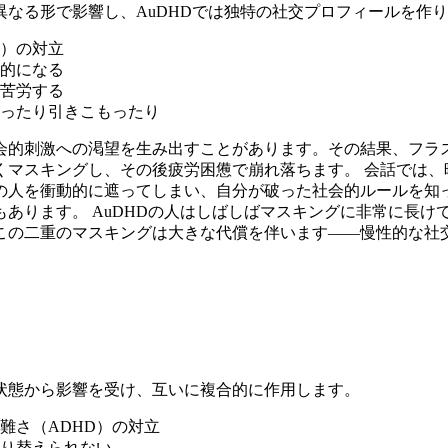
異なる形で影響し、AuDHDでは独特の社交プロフィールを作
症）の対立
的になる
に苦労する
ったり引きこもったり
社会的刺激への渇望を生み出すことがあります。その結果、フラ
くマスキングし、その後疲労困憊で崩れ落ちます。 会話では、
の人を衝動的に遮ってしまい、自分が破った社会的ルールを知
あります。 AuDHDの人はしばしばマスキングに非常に長け
この二重のマスキングは大きな代償を伴います——慢性的な社
状態から影響を受け、互いに複合的に作用します。
難さ（ADHD）の対立
り替えられない