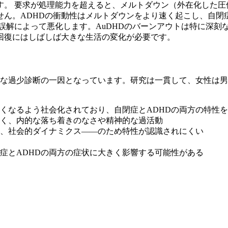
す。 要求が処理能力を超えると、メルトダウン（外在化した圧
せん。ADHDの衝動性はメルトダウンをより速く起こし、自閉
的誤解によって悪化します。AuDHDのバーンアウトは特に深
回復にはしばしば大きな生活の変化が必要です。
幅な過少診断の一因となっています。研究は一貫して、女性は
くなるよう社会化されており、自閉症とADHDの両方の特性
く、内的な落ち着きのなさや精神的な過活動
、社会的ダイナミクス——のため特性が認識されにくい
症とADHDの両方の症状に大きく影響する可能性がある