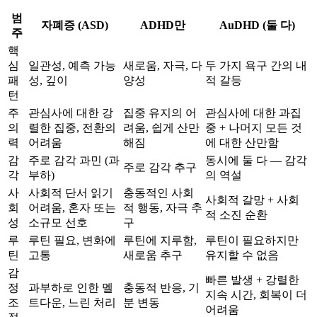
범
자폐증 (ASD)
ADHD만
AuDHD (둘 다)
주
핵
심
일관성, 예측 가능
새로움, 자극, 다
두 가지 욕구 간의 내
패
성, 깊이
양성
적 갈등
턴
주
관심사에 대한 강
집중 유지의 어
관심사에 대한 과집
의
렬한 집중, 전환의
려움, 쉽게 산만
중 + 나머지 모든 것
력
어려움
해짐
에 대한 산만함
감
주로 감각 과민 (과
동시에 둘 다 — 감각
주로 감각 추구
각
부하)
의 역설
사
사회적 단서 읽기
충동적인 사회
사회적 갈망 + 사회
회
어려움, 혼자 또는
적 행동, 자극 추
적 소진 순환
성
소규모 선호
구
루
루틴 필요, 변화에
루틴에 지루함,
루틴이 필요하지만
틴
고통
새로움 추구
유지할 수 없음
감
빠른 발생 + 강렬한
정
과부하로 인한 멜
충동적 반응, 기
지속 시간, 회복이 더
조
트다운, 느린 처리
분 변동
어려움