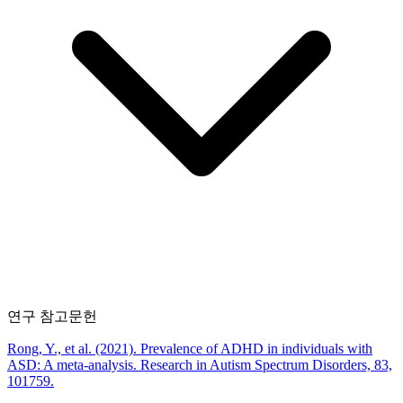
연구 참고문헌
Rong, Y., et al. (2021). Prevalence of ADHD in individuals with
ASD: A meta-analysis. Research in Autism Spectrum Disorders, 83,
101759.