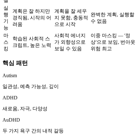
절
실
계획은 잘 하지만
계획을 잘 세우
행
완벽한 계획, 실행할
경직됨, 시작의 어
지 못함, 충동적
기
수 없음
려움
으로 시작
능
마
사회적 에너지
이중 마스킹 — '정
학습된 사회적 스
스
가 외향성으로
상'으로 보임, 번아웃
크립트, 높은 노력
킹
보일 수 있음
위험 최고
핵심 패턴
Autism
일관성, 예측 가능성, 깊이
ADHD
새로움, 자극, 다양성
AuDHD
두 가지 욕구 간의 내적 갈등