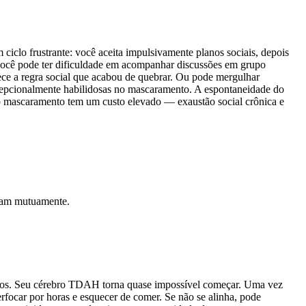
ciclo frustrante: você aceita impulsivamente planos sociais, depois
 você pode ter dificuldade em acompanhar discussões em grupo
hece a regra social que acabou de quebrar. Ou pode mergulhar
epcionalmente habilidosas no mascaramento. A espontaneidade do
o mascaramento tem um custo elevado — exaustão social crônica e
izam mutuamente.
feitos. Seu cérebro TDAH torna quase impossível começar. Uma vez
rfocar por horas e esquecer de comer. Se não se alinha, pode