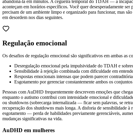
abandoná-la em minutos. A cegueira temporal do TDAH — a incapaci
aconteçam em horários específicos. Você quer desesperadamente ser
precisam de um ambiente limpo e organizado para funcionar, mas são i
em desordem nos dias seguintes.
Regulação emocional
Os desafios de regulação emocional são significativos em ambas as co
Desregulação emocional pela impulsividade do TDAH e sobreca
Sensibilidade à rejeição combinada com dificuldade em entende
Respostas emocionais intensas que podem parecer contraditória
Esgotamento por gerenciar constantemente ambos os conjuntos 
Pessoas com AuDHD frequentemente descrevem emoções que chegam rá
enquanto o autismo contribui com intensidade emocional e dificuldad
ou shutdowns (sobrecarga internalizada — ficar sem palavras, se retra
recuperação dos shutdowns mais longa. A disforia de sensibilidade à
esgotamento — perda de habilidades previamente gerenciáveis, aumen
mudanças significativas na vida.
AuDHD em mulheres