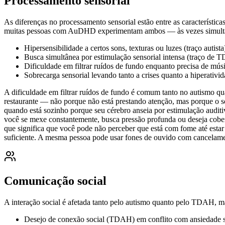
Processamento sensorial
As diferenças no processamento sensorial estão entre as característ
muitas pessoas com AuDHD experimentam ambos — às vezes simult
Hipersensibilidade a certos sons, texturas ou luzes (traço autista
Busca simultânea por estimulação sensorial intensa (traço de
Dificuldade em filtrar ruídos de fundo enquanto precisa de músi
Sobrecarga sensorial levando tanto a crises quanto a hiperativi
A dificuldade em filtrar ruídos de fundo é comum tanto no autism
restaurante — não porque não está prestando atenção, mas porque o s
quando está sozinho porque seu cérebro anseia por estimulação auditi
você se mexe constantemente, busca pressão profunda ou deseja cobe
que significa que você pode não perceber que está com fome até estar
suficiente. A mesma pessoa pode usar fones de ouvido com cancelame
Comunicação social
A interação social é afetada tanto pelo autismo quanto pelo TDAH, m
Desejo de conexão social (TDAH) em conflito com ansiedade s