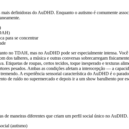
icas mais definidoras do AuDHD. Enquanto o autismo é comumente associ
aneamente.
)
 TDAH)
ca para se concentrar
dade
o quanto no TDAH, mas no AuDHD pode ser especialmente intensa. Voc
om dos talheres, a música e outras conversas sobrecarregam fisicamen
va. Etiquetas de roupas, certos tecidos, toque inesperado e texturas a
rtores pesados. Ambas as condições afetam a interocepção — a capacid
 tremendo. A experiência sensorial característica do AuDHD é o parado
nto de ruído no supermercado e depois ir a um show barulhento por es
as de maneiras diferentes que criam um perfil social único no AuDHD.
ocial (autismo)