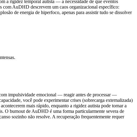
a rigidez temporal autista — a necessidade de que eventos
soas com AuDHD descrevem um caos organizacional específico:
são de energia de hiperfoco, apenas para assistir tudo se dissolver
ntensas.
com impulsividade emocional — reagir antes de processar —
apacidade, você pode experimentar crises (sobrecarga externalizada)
 acontecerem mais rápido, enquanto a rigidez autista pode tornar a
ciais. O burnout de AuDHD é uma forma particularmente severa de
canso sozinho não resolve. A recuperação frequentemente requer