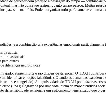
dade de perceber com precisão a passagem do tempo — combina-se com 
 pontual, mas não consegue rastrear quanto tempo passou. Muitas pes
ncapazes de mantê-lo. Podem organizar tudo perfeitamente em uma explo
ndições, e a combinação cria experiências emocionais particularmente i
rga autista
r normas sociais
s para outros
de diferenças neurológicas
pido, atingem forte e são difíceis de gerenciar. O TDAH contribui 
e em identificar emoções (alexitimia). Quando as demandas excedem a c
ir, sentir-se congelado). A impulsividade do TDAH pode fazer as crises
 rejeição (RSD) é agravada por uma vida inteira de mal-entendidos so
to da sensibilidade sensorial e um esgotamento generalizado que o des