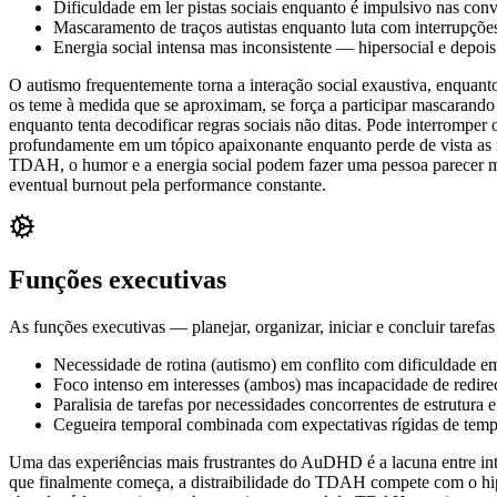
Dificuldade em ler pistas sociais enquanto é impulsivo nas con
Mascaramento de traços autistas enquanto luta com interrupç
Energia social intensa mas inconsistente — hipersocial e depois
O autismo frequentemente torna a interação social exaustiva, enquant
os teme à medida que se aproximam, se força a participar mascarand
enquanto tenta decodificar regras sociais não ditas. Pode interrompe
profundamente em um tópico apaixonante enquanto perde de vista as
TDAH, o humor e a energia social podem fazer uma pessoa parecer ma
eventual burnout pela performance constante.
Funções executivas
As funções executivas — planejar, organizar, iniciar e concluir tare
Necessidade de rotina (autismo) em conflito com dificuldade 
Foco intenso em interesses (ambos) mas incapacidade de redire
Paralisia de tarefas por necessidades concorrentes de estrutura 
Cegueira temporal combinada com expectativas rígidas de tem
Uma das experiências mais frustrantes do AuDHD é a lacuna entre int
que finalmente começa, a distraibilidade do TDAH compete com o hiper