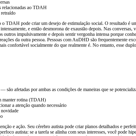
versas
ões relacionadas ao TDAH
 retraído
o o TDAH pode criar um desejo de estimulação social. O resultado é um 
o intensamente, e então desmorona de exaustão depois. Nas conversas,
r os outros impulsivamente e depois sentir vergonha intensa porque con
 reações da outra pessoa. Pessoas com AuDHD são frequentemente exc
is confortável socialmente do que realmente é. No entanto, esse dupl
fas — são afetadas por ambas as condições de maneiras que se potencial
em manter rotina (TDAH)
cionar a atenção quando necessário
e novidade
po
enção e ação. Seu cérebro autista pode criar planos detalhados e per
foco autista: se a tarefa se alinha com seus interesses, você pode hipe