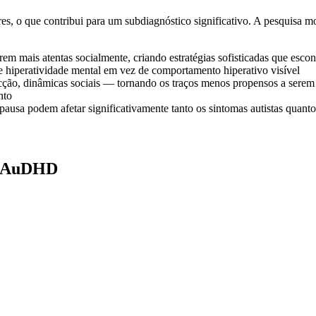
 o que contribui para um subdiagnóstico significativo. A pesquisa mo
em mais atentas socialmente, criando estratégias sofisticadas que esc
e hiperatividade mental em vez de comportamento hiperativo visível
ficção, dinâmicas sociais — tornando os traços menos propensos a sere
nto
pausa podem afetar significativamente tanto os sintomas autistas qua
do AuDHD