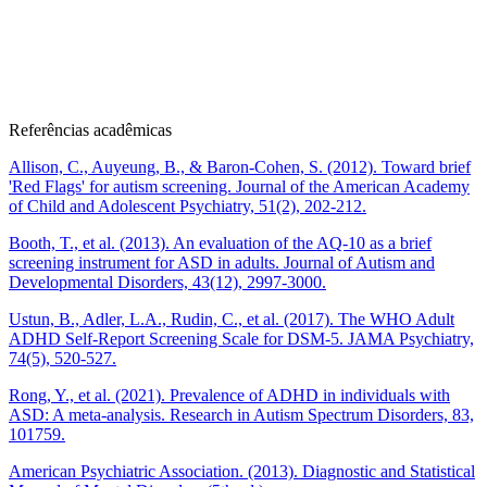
Referências acadêmicas
Allison, C., Auyeung, B., & Baron-Cohen, S. (2012). Toward brief
'Red Flags' for autism screening. Journal of the American Academy
of Child and Adolescent Psychiatry, 51(2), 202-212.
Booth, T., et al. (2013). An evaluation of the AQ-10 as a brief
screening instrument for ASD in adults. Journal of Autism and
Developmental Disorders, 43(12), 2997-3000.
Ustun, B., Adler, L.A., Rudin, C., et al. (2017). The WHO Adult
ADHD Self-Report Screening Scale for DSM-5. JAMA Psychiatry,
74(5), 520-527.
Rong, Y., et al. (2021). Prevalence of ADHD in individuals with
ASD: A meta-analysis. Research in Autism Spectrum Disorders, 83,
101759.
American Psychiatric Association. (2013). Diagnostic and Statistical