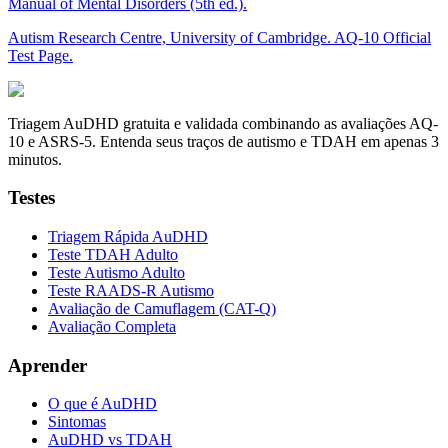
Manual of Mental Disorders (5th ed.).
Autism Research Centre, University of Cambridge. AQ-10 Official
Test Page.
Triagem AuDHD gratuita e validada combinando as avaliações AQ-
10 e ASRS-5. Entenda seus traços de autismo e TDAH em apenas 3
minutos.
Testes
Triagem Rápida AuDHD
Teste TDAH Adulto
Teste Autismo Adulto
Teste RAADS-R Autismo
Avaliação de Camuflagem (CAT-Q)
Avaliação Completa
Aprender
O que é AuDHD
Sintomas
AuDHD vs TDAH