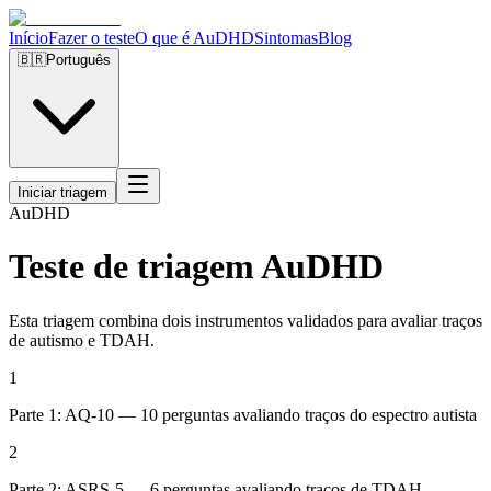
Início
Fazer o teste
O que é AuDHD
Sintomas
Blog
🇧🇷
Português
Iniciar triagem
Au
DHD
Teste de triagem AuDHD
Esta triagem combina dois instrumentos validados para avaliar traços
de autismo e TDAH.
1
Parte 1: AQ-10 — 10 perguntas avaliando traços do espectro autista
2
Parte 2: ASRS-5 — 6 perguntas avaliando traços de TDAH