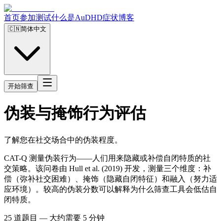
首页
参加测试
什么是AuDHD
症状
博客
🇨🇳
简体中文
开始筛查
伪装与掩饰行为评估
了解您在社交场合中的伪装程度。
CAT-Q 测量伪装行为——人们用来隐藏或补偿自闭特质的社
交策略。该问卷由 Hull et al. (2019) 开发，测量三个维度：补
偿（弥补社交困难）、掩饰（隐藏自闭特征）和融入（努力适
应环境）。较高的伪装分数可以解释为什么筛查工具会低估自
闭特质。
25 道题目 — 大约需要 5 分钟