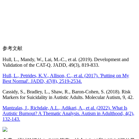
参考文献
Hull, L., Mandy, W., Lai, M.-C., et al. (2019). Development and
Validation of the CAT-Q. JADD, 49(3), 819-833.
Hull, L., Petrides, K.V., Allison, C., et al. (2017). 'Putting on My
Best Normal'. JADD, 47(8), 2519-2534.
Cassidy, S., Bradley, L., Shaw, R., Baron-Cohen, S. (2018). Risk
Markers for Suicidality in Autistic Adults. Molecular Autism, 9, 42.
Mantzalas, J., Richdale, A.L., Adikari, A., et al. (2022). What Is
Autistic Burnout? A Thematic Analysis. Autism in Adulthood, 4(2),
132-143.