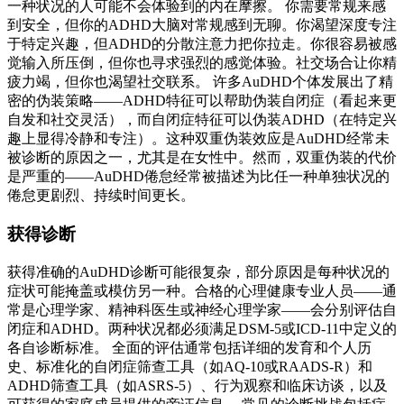
一种状况的人可能不会体验到的内在摩擦。 你需要常规来感
到安全，但你的ADHD大脑对常规感到无聊。你渴望深度专注
于特定兴趣，但ADHD的分散注意力把你拉走。你很容易被感
觉输入所压倒，但你也寻求强烈的感觉体验。社交场合让你精
疲力竭，但你也渴望社交联系。 许多AuDHD个体发展出了精
密的伪装策略——ADHD特征可以帮助伪装自闭症（看起来更
自发和社交灵活），而自闭症特征可以伪装ADHD（在特定兴
趣上显得冷静和专注）。这种双重伪装效应是AuDHD经常未
被诊断的原因之一，尤其是在女性中。然而，双重伪装的代价
是严重的——AuDHD倦怠经常被描述为比任一种单独状况的
倦怠更剧烈、持续时间更长。
获得诊断
获得准确的AuDHD诊断可能很复杂，部分原因是每种状况的
症状可能掩盖或模仿另一种。合格的心理健康专业人员——通
常是心理学家、精神科医生或神经心理学家——会分别评估自
闭症和ADHD。两种状况都必须满足DSM-5或ICD-11中定义的
各自诊断标准。 全面的评估通常包括详细的发育和个人历
史、标准化的自闭症筛查工具（如AQ-10或RAADS-R）和
ADHD筛查工具（如ASRS-5）、行为观察和临床访谈，以及