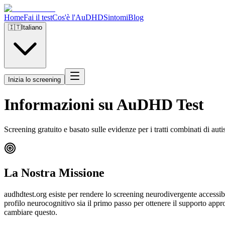
Home
Fai il test
Cos'è l'AuDHD
Sintomi
Blog
🇮🇹
Italiano
Inizia lo screening
Informazioni su AuDHD Test
Screening gratuito e basato sulle evidenze per i tratti combinati di 
La Nostra Missione
audhdtest.org esiste per rendere lo screening neurodivergente accessib
profilo neurocognitivo sia il primo passo per ottenere il supporto a
cambiare questo.