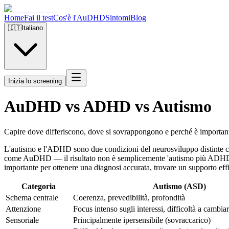
Home
Fai il test
Cos'è l'AuDHD
Sintomi
Blog
🇮🇹
Italiano
Inizia lo screening
AuDHD vs ADHD vs Autismo
Capire dove differiscono, dove si sovrappongono e perché è importan
L'autismo e l'ADHD sono due condizioni del neurosviluppo distinte c
come AuDHD — il risultato non è semplicemente 'autismo più ADHD' ma u
importante per ottenere una diagnosi accurata, trovare un supporto eff
Categoria
Autismo (ASD)
Schema centrale
Coerenza, prevedibilità, profondità
Attenzione
Focus intenso sugli interessi, difficoltà a cambia
Sensoriale
Principalmente ipersensibile (sovraccarico)