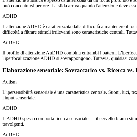
L'attenzione autistica è spesso caratterizzata da un focus profondo e
può concentrarsi per ore. La sfida arriva quando l'attenzione deve esse
ADHD
L'attenzione ADHD è caratterizzata dalla difficoltà a mantenere il focu
difficoltà a filtrare stimoli irrilevanti sono caratteristiche centrali. 
AuDHD
Il profilo di attenzione AuDHD combina entrambi i pattern. L'iperfocali
l'iperfocalizzazione ADHD si sovrappongono. Tuttavia, qualsiasi cosa 
Elaborazione sensoriale: Sovraccarico vs. Ricerca vs. 
Autism
L'ipersensibilità sensoriale è una caratteristica centrale. Suoni, luci,
l'input sensoriale.
ADHD
L'ADHD spesso comporta ricerca sensoriale — il cervello brama stimola
travolgenti.
AuDHD