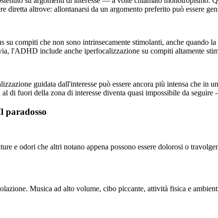
 sostenuto su argomenti di interesse — a volte chiamato monotropismo. Q
re diretta altrove: allontanarsi da un argomento preferito può essere gen
s su compiti che non sono intrinsecamente stimolanti, anche quando la pe
Tuttavia, l'ADHD include anche iperfocalizzazione su compiti altamente sti
zzazione guidata dall'interesse può essere ancora più intensa che in una
al di fuori della zona di interesse diventa quasi impossibile da segui
Il paradosso
 texture e odori che altri notano appena possono essere dolorosi o travolg
zione. Musica ad alto volume, cibo piccante, attività fisica e ambient