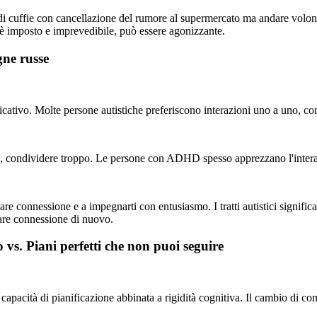
i cuffie con cancellazione del rumore al supermercato ma andare volon
o è imposto e imprevedibile, può essere agonizzante.
gne russe
cativo. Molte persone autistiche preferiscono interazioni uno a uno, cont
, condividere troppo. Le persone con ADHD spesso apprezzano l'interaz
 connessione e a impegnarti con entusiasmo. I tratti autistici significano 
derare connessione di nuovo.
o vs. Piani perfetti che non puoi seguire
 capacità di pianificazione abbinata a rigidità cognitiva. Il cambio di c