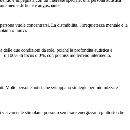
uando è impegnata con un interesse speciale, una persona autistica
uinamente difficile e angosciante.
rsona vuole concentrarsi. La distraibilità, l'irrequietezza mentale e la
molanti o nuovi.
 delle due condizioni da sole, poiché la profondità autistica e
re — o 100% di focus o 0%, con pochissimo terreno intermedio.
enti. Molte persone autistiche sviluppano strategie per minimizzare
i visivamente stimolanti possono sembrare energizzanti piuttosto che