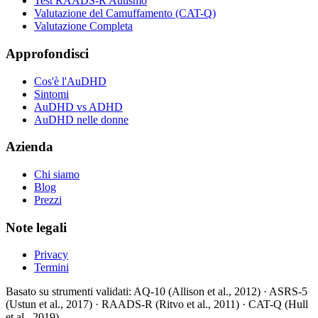
Test RAADS-R Autismo
Valutazione del Camuffamento (CAT-Q)
Valutazione Completa
Approfondisci
Cos'è l'AuDHD
Sintomi
AuDHD vs ADHD
AuDHD nelle donne
Azienda
Chi siamo
Blog
Prezzi
Note legali
Privacy
Termini
Basato su strumenti validati
: AQ-10 (Allison et al., 2012) · ASRS-5
(Ustun et al., 2017) · RAADS-R (Ritvo et al., 2011) · CAT-Q (Hull
et al., 2019)