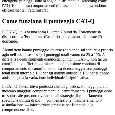
ottengono punteggi sotto la soglia in strumenti di screening come
l'AQ-10 — i loro comportamenti di mascheramento nascondono
efficacemente i tratti misurati.
Come funziona il punteggio CAT-Q
Il CAT-Q utilizza una scala Likert a 7 punti da 'Fortemente in
disaccordo' a 'Fortemente d'accordo' per ciascuna delle sue 25
domande.
Alcuni item hanno punteggio inverso (domande sul sentirsi a proprio
agio nell'essere se stessi). I punteggi totali vanno da 25 a 175. A
differenza degli strumenti diagnostici clinici, il CAT-Q non ha un
cutoff clinico ufficiale — misura una dimensione continua di
comportamento di camuffamento. La ricerca suggerisce punteggi
totali medi intorno a 100 per gli uomini autistici e 109 per le donne
autistiche, ma la variazione individuale è significativa.
Il CAT-Q è descrittivo piuttosto che diagnostico. Punteggi più alti
indicano maggiori comportamenti di camuffamento. I punteggi delle
tre sottoscale possono rivelare quali strategie di camuffamento
specifiche utilizzi di più — compensazione, mascheramento o
assimilazione — informazioni preziose per la terapia e la
comprensione di sé.