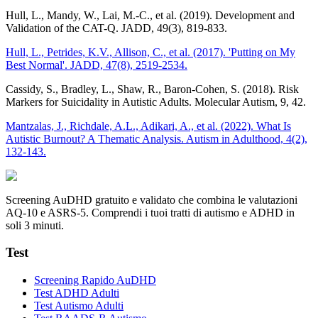
Hull, L., Mandy, W., Lai, M.-C., et al. (2019). Development and
Validation of the CAT-Q. JADD, 49(3), 819-833.
Hull, L., Petrides, K.V., Allison, C., et al. (2017). 'Putting on My
Best Normal'. JADD, 47(8), 2519-2534.
Cassidy, S., Bradley, L., Shaw, R., Baron-Cohen, S. (2018). Risk
Markers for Suicidality in Autistic Adults. Molecular Autism, 9, 42.
Mantzalas, J., Richdale, A.L., Adikari, A., et al. (2022). What Is
Autistic Burnout? A Thematic Analysis. Autism in Adulthood, 4(2),
132-143.
Screening AuDHD gratuito e validato che combina le valutazioni
AQ-10 e ASRS-5. Comprendi i tuoi tratti di autismo e ADHD in
soli 3 minuti.
Test
Screening Rapido AuDHD
Test ADHD Adulti
Test Autismo Adulti