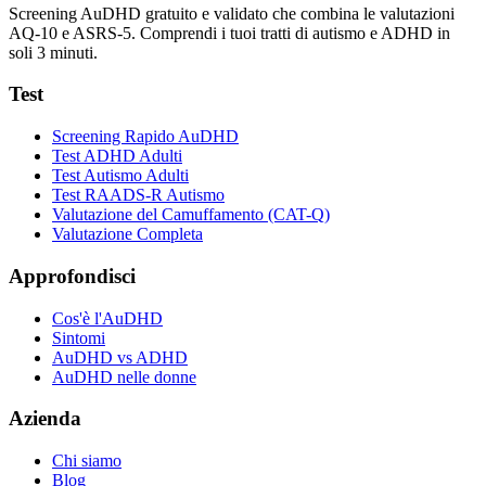
Screening AuDHD gratuito e validato che combina le valutazioni
AQ-10 e ASRS-5. Comprendi i tuoi tratti di autismo e ADHD in
soli 3 minuti.
Test
Screening Rapido AuDHD
Test ADHD Adulti
Test Autismo Adulti
Test RAADS-R Autismo
Valutazione del Camuffamento (CAT-Q)
Valutazione Completa
Approfondisci
Cos'è l'AuDHD
Sintomi
AuDHD vs ADHD
AuDHD nelle donne
Azienda
Chi siamo
Blog