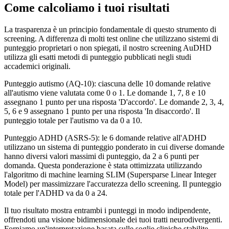
Come calcoliamo i tuoi risultati
La trasparenza è un principio fondamentale di questo strumento di
screening. A differenza di molti test online che utilizzano sistemi di
punteggio proprietari o non spiegati, il nostro screening AuDHD
utilizza gli esatti metodi di punteggio pubblicati negli studi
accademici originali.
Punteggio autismo (AQ-10): ciascuna delle 10 domande relative
all'autismo viene valutata come 0 o 1. Le domande 1, 7, 8 e 10
assegnano 1 punto per una risposta 'D'accordo'. Le domande 2, 3, 4,
5, 6 e 9 assegnano 1 punto per una risposta 'In disaccordo'. Il
punteggio totale per l'autismo va da 0 a 10.
Punteggio ADHD (ASRS-5): le 6 domande relative all'ADHD
utilizzano un sistema di punteggio ponderato in cui diverse domande
hanno diversi valori massimi di punteggio, da 2 a 6 punti per
domanda. Questa ponderazione è stata ottimizzata utilizzando
l'algoritmo di machine learning SLIM (Supersparse Linear Integer
Model) per massimizzare l'accuratezza dello screening. Il punteggio
totale per l'ADHD va da 0 a 24.
Il tuo risultato mostra entrambi i punteggi in modo indipendente,
offrendoti una visione bidimensionale dei tuoi tratti neurodivergenti.
Forniamo un'interpretazione basata sulle soglie cliniche stabilite