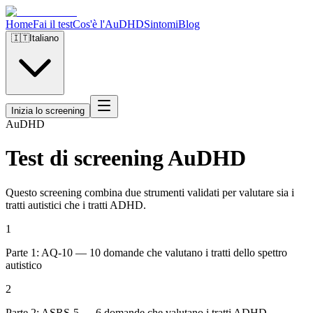
Home
Fai il test
Cos'è l'AuDHD
Sintomi
Blog
🇮🇹
Italiano
Inizia lo screening
Au
DHD
Test di screening AuDHD
Questo screening combina due strumenti validati per valutare sia i
tratti autistici che i tratti ADHD.
1
Parte 1: AQ-10 — 10 domande che valutano i tratti dello spettro
autistico
2
Parte 2: ASRS-5 — 6 domande che valutano i tratti ADHD