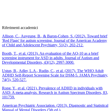
Riferimenti accademici
Allison, C., Auyeung, B., & Baron-Cohen, S. (2012). Toward brief
'Red Flags' for autism screening. Journal of the American Academy
of Child and Adolescent Psychiatry, 51(2), 202-212.
Booth, T., et al. (2013). An evaluation of the AQ-10 as a brief
screening instrument for ASD in adults. Journal of Autism and
Developmental Disorders, 43(12), 2997-3000.
Ustun, B., Adler, L.A., Rudin, C., et al. (2017). The WHO Adult
ADHD Self-Report Screening Scale for DSM-5. JAMA Psychiatry,
74(5), 520-527.
Rong, Y., et al. (2021). Prevalence of ADHD in individuals with
ASD: A meta-analysis. Research in Autism Spectrum Disorders, 83,
101759.
American Psychiatric Association. (2013). Diagnostic and Statistical
Manual of Mental Disorders (5th ed.).