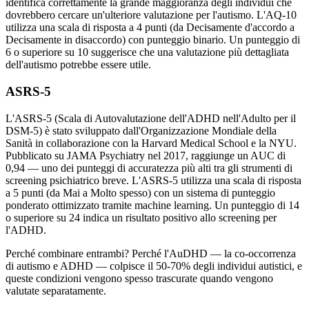
identifica correttamente la grande maggioranza degli individui che
dovrebbero cercare un'ulteriore valutazione per l'autismo. L'AQ-10
utilizza una scala di risposta a 4 punti (da Decisamente d'accordo a
Decisamente in disaccordo) con punteggio binario. Un punteggio di
6 o superiore su 10 suggerisce che una valutazione più dettagliata
dell'autismo potrebbe essere utile.
ASRS-5
L'ASRS-5 (Scala di Autovalutazione dell'ADHD nell'Adulto per il
DSM-5) è stato sviluppato dall'Organizzazione Mondiale della
Sanità in collaborazione con la Harvard Medical School e la NYU.
Pubblicato su JAMA Psychiatry nel 2017, raggiunge un AUC di
0,94 — uno dei punteggi di accuratezza più alti tra gli strumenti di
screening psichiatrico breve. L'ASRS-5 utilizza una scala di risposta
a 5 punti (da Mai a Molto spesso) con un sistema di punteggio
ponderato ottimizzato tramite machine learning. Un punteggio di 14
o superiore su 24 indica un risultato positivo allo screening per
l'ADHD.
Perché combinare entrambi? Perché l'AuDHD — la co-occorrenza
di autismo e ADHD — colpisce il 50-70% degli individui autistici, e
queste condizioni vengono spesso trascurate quando vengono
valutate separatamente.