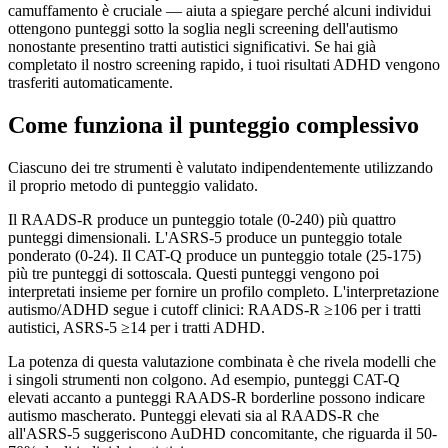
camuffamento è cruciale — aiuta a spiegare perché alcuni individui
ottengono punteggi sotto la soglia negli screening dell'autismo
nonostante presentino tratti autistici significativi. Se hai già
completato il nostro screening rapido, i tuoi risultati ADHD vengono
trasferiti automaticamente.
Come funziona il punteggio complessivo
Ciascuno dei tre strumenti è valutato indipendentemente utilizzando
il proprio metodo di punteggio validato.
Il RAADS-R produce un punteggio totale (0-240) più quattro
punteggi dimensionali. L'ASRS-5 produce un punteggio totale
ponderato (0-24). Il CAT-Q produce un punteggio totale (25-175)
più tre punteggi di sottoscala. Questi punteggi vengono poi
interpretati insieme per fornire un profilo completo. L'interpretazione
autismo/ADHD segue i cutoff clinici: RAADS-R ≥106 per i tratti
autistici, ASRS-5 ≥14 per i tratti ADHD.
La potenza di questa valutazione combinata è che rivela modelli che
i singoli strumenti non colgono. Ad esempio, punteggi CAT-Q
elevati accanto a punteggi RAADS-R borderline possono indicare
autismo mascherato. Punteggi elevati sia al RAADS-R che
all'ASRS-5 suggeriscono AuDHD concomitante, che riguarda il 50-