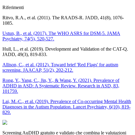
Riferimenti
Ritvo, R.A., et al. (2011). The RAADS-R. JADD, 41(8), 1076-
1085.
Ustun, B., et al. (2017). The WHO ASRS for DSM-5. JAMA
Psychiatry, 74(5), 520-527.
Hull, L., et al. (2019). Development and Validation of the CAT-Q.
JADD, 49(3), 819-833.
Allison, C., et al. (2012). Toward brief 'Red Flags' for autism
screening. JAACAP, 51(2), 202-212.
Rong, Y., Yang, C., Jin, Y., & Wang, Y. (2021). Prevalence of
ADHD in ASD: A Systematic Review. Research in ASD, 83,
101759.
Lai, M.-C., et al. (2019). Prevalence of Co-occurring Mental Health
Diagnoses in the Autism Population. Lancet Psychiatry, 6(10), 819-
829.
Screening AuDHD gratuito e validato che combina le valutazioni