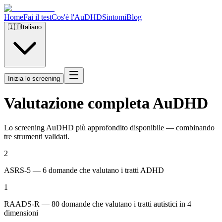
Home
Fai il test
Cos'è l'AuDHD
Sintomi
Blog
🇮🇹
Italiano
Inizia lo screening
Valutazione completa AuDHD
Lo screening AuDHD più approfondito disponibile — combinando
tre strumenti validati.
2
ASRS-5 — 6 domande che valutano i tratti ADHD
1
RAADS-R — 80 domande che valutano i tratti autistici in 4
dimensioni