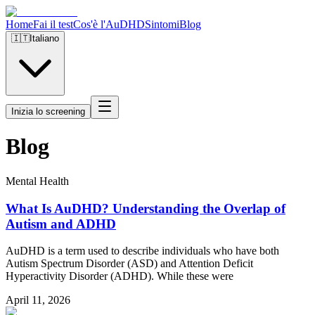
Home
Fai il test
Cos'è l'AuDHD
Sintomi
Blog
🇮🇹
Italiano
Inizia lo screening
Blog
Mental Health
What Is AuDHD? Understanding the Overlap of
Autism and ADHD
AuDHD is a term used to describe individuals who have both
Autism Spectrum Disorder (ASD) and Attention Deficit
Hyperactivity Disorder (ADHD). While these were
April 11, 2026